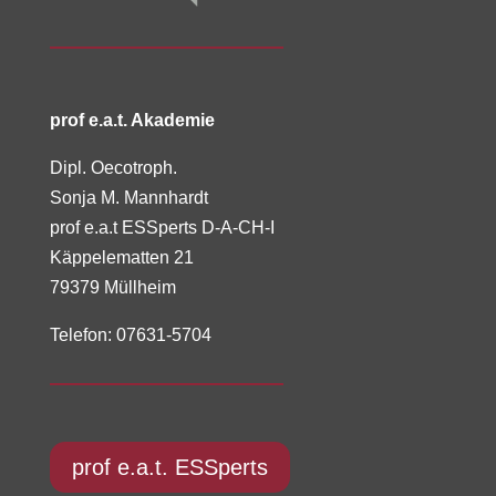
prof e.a.t. Akademie
Dipl. Oecotroph.
Sonja M. Mannhardt
prof e.a.t ESSperts D-A-CH-I
Käppelematten 21
79379 Müllheim
Telefon: 07631-5704
prof e.a.t. ESSperts