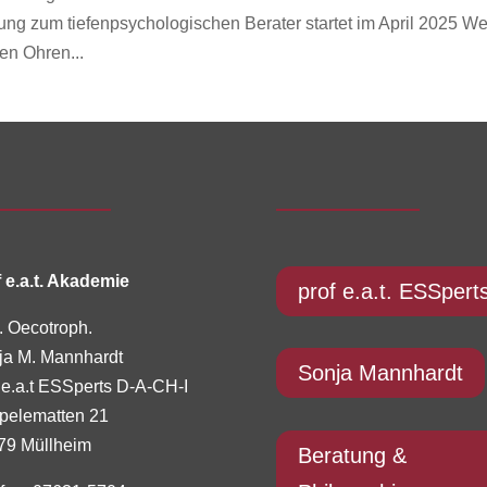
ng zum tiefenpsychologischen Berater startet im April 2025 W
en Ohren...
 e.a.t. Akademie
prof e.a.t. ESSpert
. Oecotroph.
ja M. Mannhardt
Sonja Mannhardt
 e.a.t ESSperts D-A-CH-I
pelematten 21
79 Müllheim
Beratung &