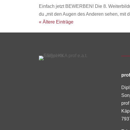
Einfach jetzt BEWERBEN! Die 8. Weiterbildu
du „mit den Augen des Anderen sehen, mit d
« Ältere Einträge
prof
Dipl
Son
prof
Käp
793