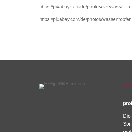
https://pixabay.com/de/photos/seewasser-la
https://pixabay.com/de/photos/wassertropfe
prof
Dipl
Son
prof