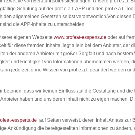
 zum Zwecke von Beratungsdienstleistungen. Unsere prof e.a.t.
gfältige Schulung auf der prof e.a.t. APP und den prof e.a.t. Tools
h den allgemeinen Gesetzen selbst verantwortlich.Von diesen 
er sind die APP-Inhalte zu unterscheiden.
unserer eigenen Webseite
www.profeat-essperts.de
oder auf frem
eit für diese fremden Inhalte liegt allein bei dem Anbieter, der d
ten der anderen Anbieter mit großer Sorgfalt und nach bestem
gkeit und Richtigkeit von Informationen übernommen werden, di
ann jederzeit ohne Wissen von prof e.a.t. geändert werden und 
Wir betonen, dass wir keinen Einfluss auf die Gestaltung und die
bieter haben und uns deren Inhalt nicht zu eigen machen. Diese
.
ofeat-essperts.de
auf Seiten verweist, deren Inhalt Anlass zur B
ige Ankündigung die bereitgestellten Informationen zu ändern,