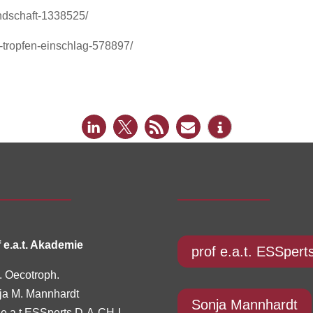
ndschaft-1338525/
n-tropfen-einschlag-578897/
 e.a.t. Akademie
prof e.a.t. ESSpert
. Oecotroph.
ja M. Mannhardt
Sonja Mannhardt
 e.a.t ESSperts D-A-CH-I