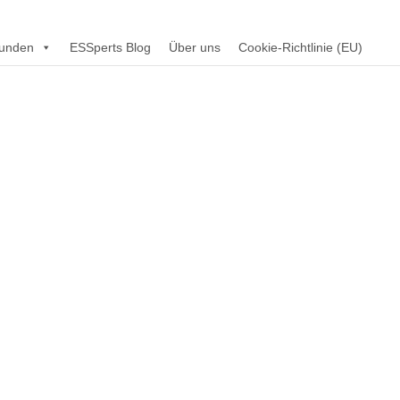
unden
ESSperts Blog
Über uns
Cookie-Richtlinie (EU)