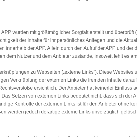
.t. APP wurden mit größtmöglicher Sorgfalt erstellt und überprü
tigkeit der Inhalte für Ihr persönliches Anliegen und die Aktuali
en innerhalb der APP. Allein durch den Aufruf der APP und der d
hen dem Nutzer und dem Anbieter zustande, insoweit fehlt es a
 Verknüpfungen zu Webseiten („externe Links“). Diese Websites u
aligen Verknüpfung der externen Links die fremden Inhalte darau
chtsverstöße ersichtlich. Der Anbieter hat keinerlei Einfluss a
n. Das Setzen von externen Links bedeutet nicht, dass sich der A
ändige Kontrolle der externen Links ist für den Anbieter ohne k
en werden jedoch derartige externe Links unverzüglich gelösch