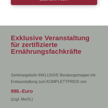
Exklusive Veranstaltung
für zertifizierte
Ernährungsfachkräfte
Seminargebühr INKLUSIVE Beratungsmappe mit
Erstausstattung zum KOMPLETTPREIS von
998.-Euro
(zzgl. MwSt.)