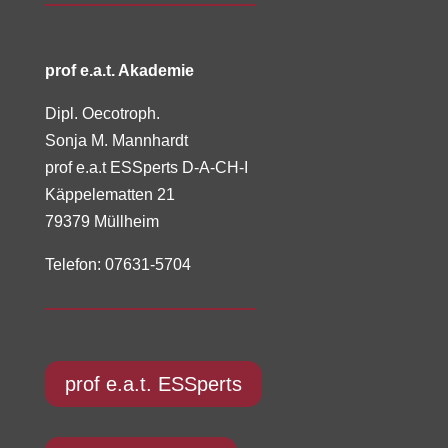
prof e.a.t. Akademie
Dipl. Oecotroph.
Sonja M. Mannhardt
prof e.a.t ESSperts D-A-CH-I
Käppelematten 21
79379 Müllheim
Telefon: 07631-5704
prof e.a.t. ESSperts