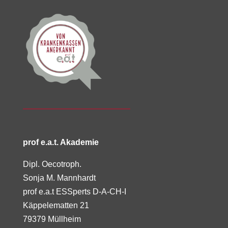
prof e.a.t. Akademie
Dipl. Oecotroph.
Sonja M. Mannhardt
prof e.a.t ESSperts D-A-CH-I
Käppelematten 21
79379 Müllheim