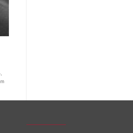
-,
um