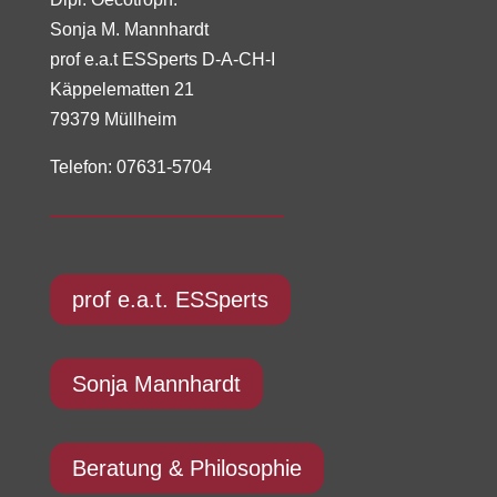
Sonja M. Mannhardt
prof e.a.t ESSperts D-A-CH-I
Käppelematten 21
79379 Müllheim
Telefon: 07631-5704
prof e.a.t. ESSperts
Sonja Mannhardt
Beratung & Philosophie