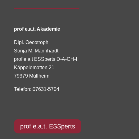
prof e.a.t. Akademie
Dipl. Oecotroph.
Sonja M. Mannhardt
prof e.a.t ESSperts D-A-CH-I
Käppelematten 21
79379 Müllheim
Telefon: 07631-5704
prof e.a.t. ESSperts