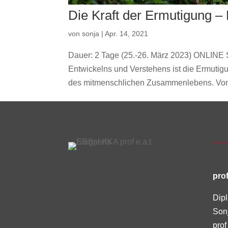
Die Kraft der Ermutigung – 
von
sonja
|
Apr. 14, 2021
Dauer: 2 Tage (25.-26. März 2023) ONLINE 
Entwickelns und Verstehens ist die Ermutig
des mitmenschlichen Zusammenlebens. Von A.
prof
Dipl
Son
prof