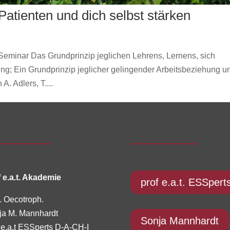
Patienten und dich selbst stärken
Seminar Das Grundprinzip jeglichen Lehrens, Lernens, sich
ung; Ein Grundprinzip jeglicher gelingender Arbeitsbeziehung u
 Adlers, T....
 e.a.t. Akademie
prof e.a.t. ESSpert
. Oecotroph.
ja M. Mannhardt
Sonja Mannhardt
 e.a.t ESSperts D-A-CH-I