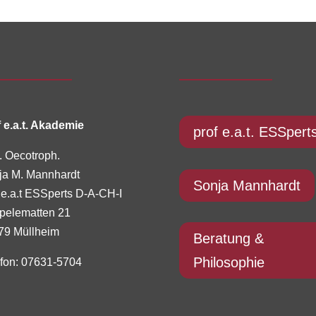
 e.a.t. Akademie
prof e.a.t. ESSpert
. Oecotroph.
ja M. Mannhardt
Sonja Mannhardt
 e.a.t ESSperts D-A-CH-I
pelematten 21
79 Müllheim
Beratung &
Philosophie
efon: 07631-5704