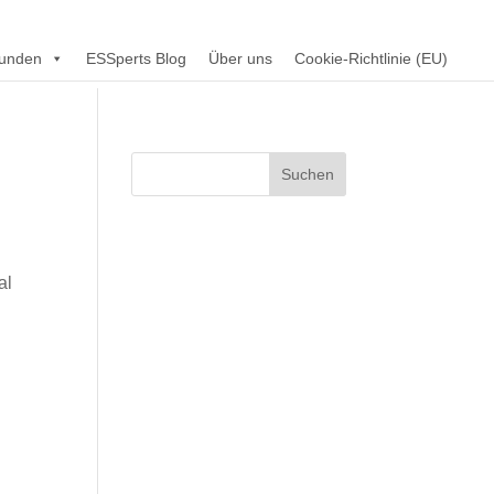
unden
ESSperts Blog
Über uns
Cookie-Richtlinie (EU)
al