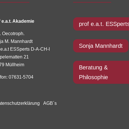
 e.a.t. Akademie
prof e.a.t. ESSpert
. Oecotroph.
ja M. Mannhardt
Sonja Mannhardt
 e.a.t ESSperts D-A-CH-I
pelematten 21
79 Müllheim
Beratung &
Philosophie
efon: 07631-5704
enschutzerklärung
AGB´s